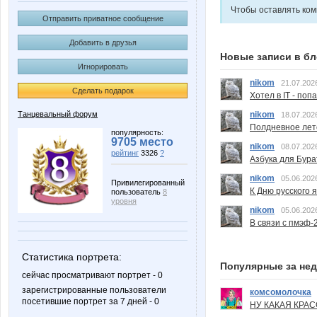
Чтобы оставлять ко
Отправить приватное сообщение
Добавить в друзья
Новые записи в бл
Игнорировать
nikom
21.07.202
Сделать подарок
Хотел в IT - поп
nikom
Танцевальный форум
18.07.202
Полдневное лет
популярность:
9705 место
nikom
08.07.202
рейтинг
3326
?
Азбука для Бура
nikom
05.06.202
Привилегированный
К Дню русского 
пользователь
8
уровня
nikom
05.06.202
В связи с пмэф-
Статистика портрета:
Популярные за не
сейчас просматривают портрет - 0
зарегистрированные пользователи
комсомолочка
посетившие портрет за 7 дней - 0
НУ КАКАЯ КРАСОТ