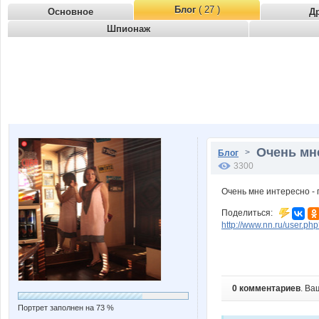
Блог
( 27 )
Основное
Д
Шпионаж
Очень мне
>
Блог
3300
Очень мне интересно - 
Поделиться:
http://www.nn.ru/user.p
0 комментариев
. Ва
Портрет заполнен на 73 %