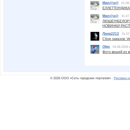
Мил@н@
01.08
ЕЛЛЕТТО!!!ДИК
Мил@н@
31.07
ЛЮШЕ!!!!БЕЛО
НОВИНКИ,РАСП
Лана2212
31.07
Сбор заказов. Ve
Olgs
04.08.2026 
Фото вещей из ки
© 2026 ООО «Сеть городских порталов» ·
Реклама н