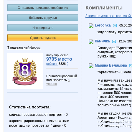
Комплименты
Отправить приватное сообщение
3 комплиментов в гостевой 
Добавить в друзья
Lerochka
05.08.20
Игнорировать
жду оплату! прочита
Сделать подарок
Камилка
12.07.201
Танцевальный форум
Благодаря "Аргентин
сынульки, которого 
популярность:
ручках!!!!!)))
9705 место
рейтинг
3326
?
Марина Белямова
"Аргентина" - школ
Привилегированный
пользователь
8
Мы научили танцеват
уровня
4 – звезды телеэкра
как минимум 15 чело
не менее 500 челов
около 400 человек 
Нам пока не извест
только прибывает :)
Статистика портрета:
Мы не студия, не кл
сейчас просматривают портрет - 0
Аргентина - Родина 
зарегистрированные пользователи
« Комментарий отр
посетившие портрет за 7 дней - 0
« Комментарий отр