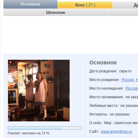
Основное
Блог
( 27 )
Д
Шпионаж
Основное
Дата рождения : скрыто
Место рождения :
Россия
,
Н
Место нахождения :
Россия
Место проживания : не ука
Любимые места : не указа
Интересы : не указаны
О себе : Мир - приятное м
Сайт :
www.argentinas.ru
Портрет заполнен на 73 %