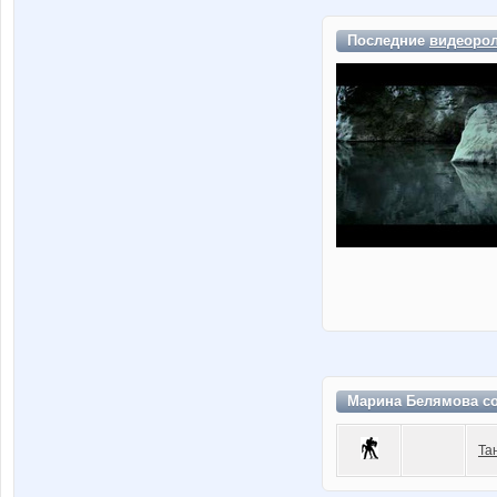
Последние
видеоро
Марина Белямова с
Та